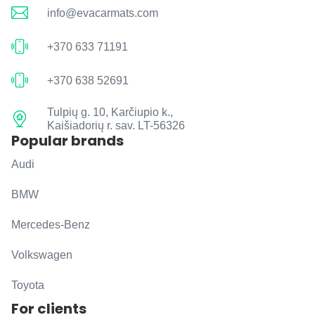
info@evacarmats.com
+370 633 71191
+370 638 52691
Tulpių g. 10, Karčiupio k.,
Kaišiadorių r. sav. LT-56326
Popular brands
Audi
BMW
Mercedes-Benz
Volkswagen
Toyota
For clients