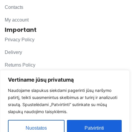
Contacts
My account
Important
Privacy Policy
Delivery
Returns Policy
F. A. Q.
Vertiname jūsų privatumą
Follow us
Naudojame slapukus siekdami pagerinti jūsų naršymo
patirtį, teikti suasmenintus skelbimus ar turinį ir analizuoti
evacarmats
srautą. Spustelėdami „Patvirtinti“ sutinkate su mūsų
© Copyright 2026 | Eva Car Mats
slapukų naudojimo taisyklėmis.
Solution
Nuostatos
Patvirtinti