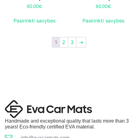
60.00
€
60.00
€
Pasirinkti savybes
Pasirinkti savybes
1
2
3
→
Handmade and exceptional quality that lasts more than 3
years! Eco-friendly certified EVA material.
info@evacarmats.com