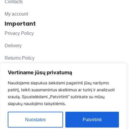
Contacts
My account
Important
Privacy Policy
Delivery
Returns Policy
F. A. Q.
Vertiname jūsų privatumą
Follow us
Naudojame slapukus siekdami pagerinti jūsų naršymo
patirtį, teikti suasmenintus skelbimus ar turinį ir analizuoti
evacarmats
srautą. Spustelėdami „Patvirtinti“ sutinkate su mūsų
© Copyright 2026 | Eva Car Mats
slapukų naudojimo taisyklėmis.
Solution
Nuostatos
Patvirtinti