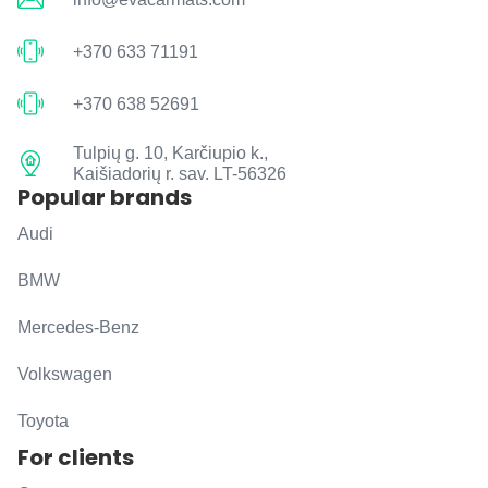
+370 633 71191
+370 638 52691
Tulpių g. 10, Karčiupio k.,
Kaišiadorių r. sav. LT-56326
Popular brands
Audi
BMW
Mercedes-Benz
Volkswagen
Toyota
For clients